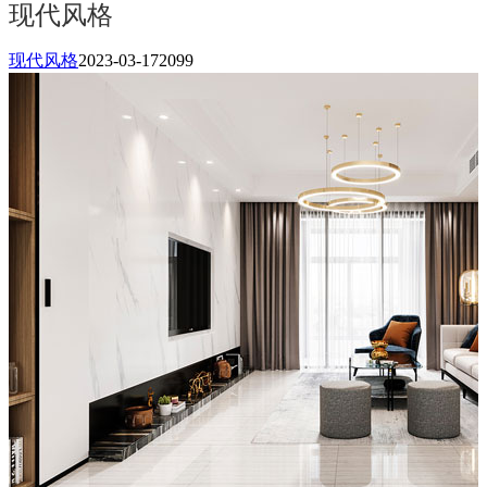
现代风格
现代风格
2023-03-17
2099