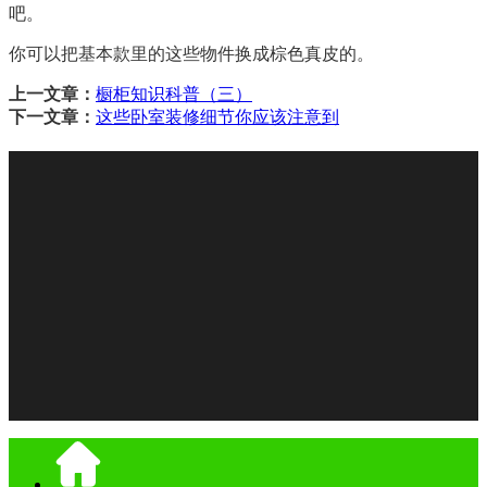
吧。
你可以把基本款里的这些物件换成棕色真皮的。
上一文章：
橱柜知识科普（三）
下一文章：
这些卧室装修细节你应该注意到
关于我们
|
装修指南
Copyright © 1997-2021
北京鑫峰佳建筑装饰工程有限公
司
京ICP备2024075810号
传远软件